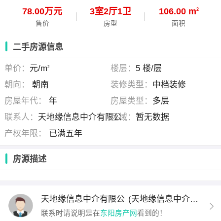
78.00万元
3
室
2
厅
1
卫
106.00 m
2
售价
房型
面积
二手房源信息
单价：
元/m
楼层：
5 楼/层
2
朝向：
朝南
装修类型：
中档装修
房屋年代：
年
房屋类型：
多层
联系人：
天地缘信息中介有限公
区域：
暂无数据
产权年限：
已满五年
房源描述
天地缘信息中介有限公
(天地缘信息中介有限公司 )
联系时请说明是在
东阳房产网
看到的！